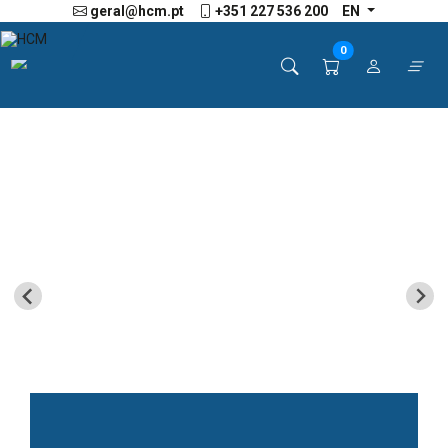
geral@hcm.pt
+351 227 536 200
EN
0