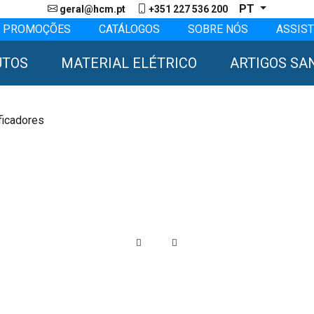
PT
geral@hcm.pt
+351 227 536 200
PROMOÇÕES
CATÁLOGOS
SOBRE NÓS
ASSIST
UTOS
MATERIAL ELÉTRICO
ARTIGOS SA
ficadores