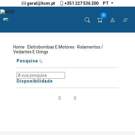
geral@hcm.pt
+351 227 536 200
PT
0
Home
·
Eletrobombas E Motores
· Rolamentos /
Vedantes E Orings
Pesquisa
Disponibilidade