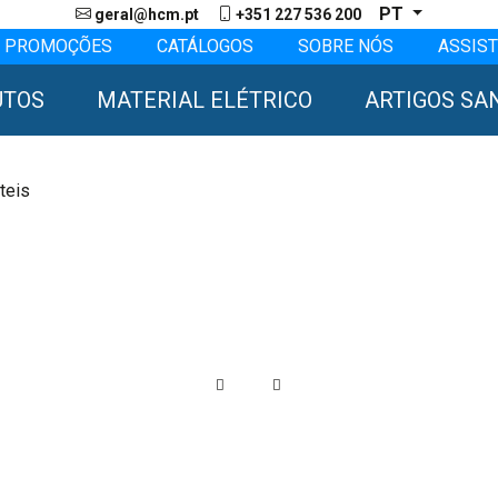
PT
geral@hcm.pt
+351 227 536 200
PROMOÇÕES
CATÁLOGOS
SOBRE NÓS
ASSIST
UTOS
MATERIAL ELÉTRICO
ARTIGOS SA
teis