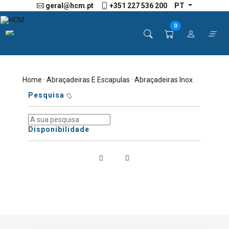
geral@hcm.pt
+351 227 536 200
PT
0
Home
·
Abraçadeiras E Escapulas
· Abraçadeiras Inox
Pesquisa
Disponibilidade