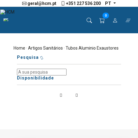
geral@hcm.pt
+351 227 536 200
PT
0
Home
·
Artigos Sanitários
· Tubos Aluminio Exaustores
Pesquisa
Disponibilidade