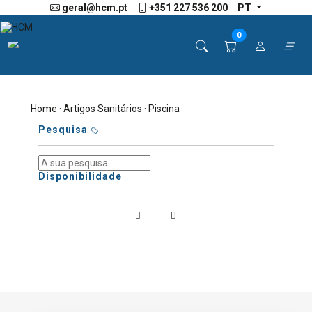
geral@hcm.pt
+351 227 536 200
PT
0
Home
·
Artigos Sanitários
· Piscina
Pesquisa
Disponibilidade