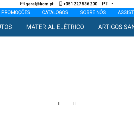
PT
geral@hcm.pt
+351 227 536 200
PROMOÇÕES
CATÁLOGOS
SOBRE NÓS
ASSIST
UTOS
MATERIAL ELÉTRICO
ARTIGOS SA