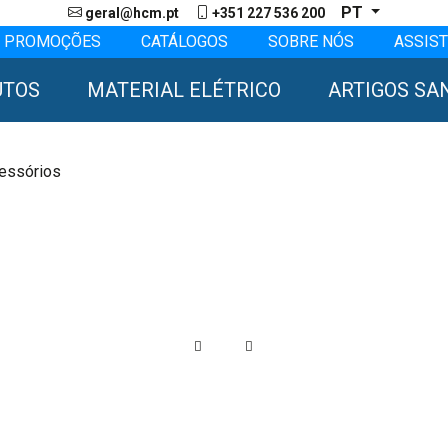
PT
geral@hcm.pt
+351 227 536 200
PROMOÇÕES
CATÁLOGOS
SOBRE NÓS
ASSIST
UTOS
MATERIAL ELÉTRICO
ARTIGOS SA
essórios