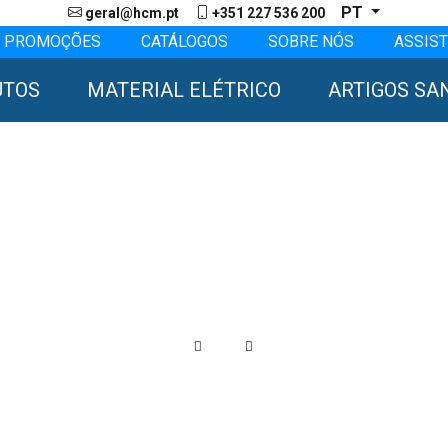
PT
geral@hcm.pt
+351 227 536 200
PROMOÇÕES
CATÁLOGOS
SOBRE NÓS
ASSIST
UTOS
MATERIAL ELÉTRICO
ARTIGOS SA