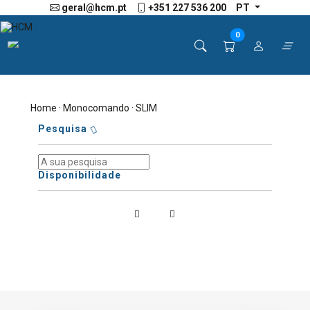
geral@hcm.pt
+351 227 536 200
PT
0
Home
·
Monocomando
· SLIM
Pesquisa
Disponibilidade