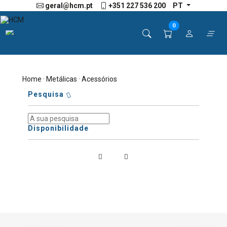
geral@hcm.pt
+351 227 536 200
PT
0
Home
·
Metálicas
· Acessórios
Pesquisa
Disponibilidade