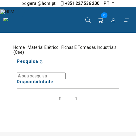
geral@hcm.pt
+351 227 536 200
PT
0
Home
·
Material Elétrico
· Fichas E Tomadas Industriais
(Cee)
Pesquisa
Disponibilidade