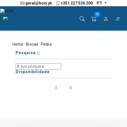
geral@hcm.pt
+351 227 536 200
PT
0
Home
·
Brocas
· Pedra
Pesquisa
Disponibilidade