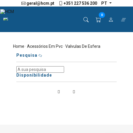
geral@hcm.pt
+351 227 536 200
PT
0
Home
·
Acessórios Em Pvc
· Valvulas De Esfera
Pesquisa
Disponibilidade