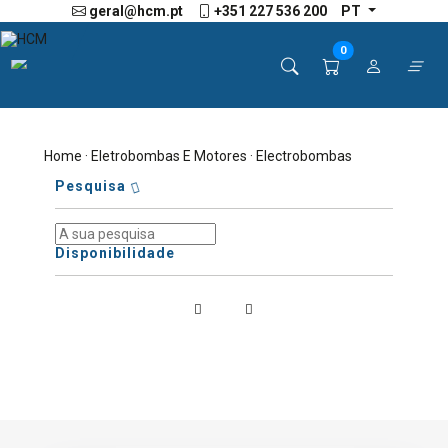
geral@hcm.pt
+351 227 536 200
PT
0
Home
·
Eletrobombas E Motores
· Electrobombas
Pesquisa
Disponibilidade