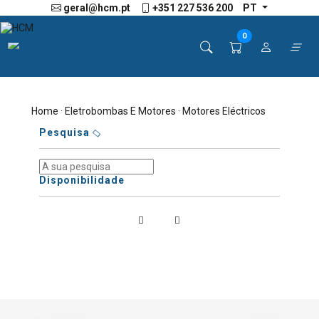
geral@hcm.pt
+351 227 536 200
PT
0
Home
·
Eletrobombas E Motores
· Motores Eléctricos
Pesquisa
Disponibilidade