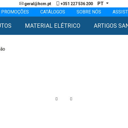
PT
geral@hcm.pt
+351 227 536 200
PROMOÇÕES
CATÁLOGOS
SOBRE NÓS
ASSIST
UTOS
MATERIAL ELÉTRICO
ARTIGOS SA
vão