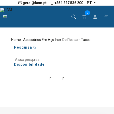
geral@hcm.pt
+351 227 536 200
PT
0
Home
·
Acessórios Em Aço Inox De Roscar
· Tacos
Pesquisa
Disponibilidade