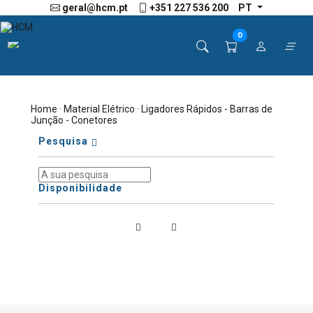
geral@hcm.pt
+351 227 536 200
PT
0
Home
·
Material Elétrico
· Ligadores Rápidos - Barras de
Junção - Conetores
Pesquisa
Disponibilidade