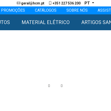
PT
geral@hcm.pt
+351 227 536 200
PROMOÇÕES
CATÁLOGOS
SOBRE NÓS
ASSIST
UTOS
MATERIAL ELÉTRICO
ARTIGOS SA