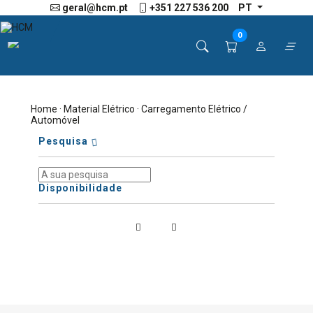
geral@hcm.pt
+351 227 536 200
PT
0
Home
·
Material Elétrico
· Carregamento Elétrico /
Automóvel
Pesquisa
Disponibilidade