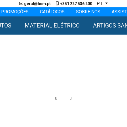
PT
geral@hcm.pt
+351 227 536 200
PROMOÇÕES
CATÁLOGOS
SOBRE NÓS
ASSIST
UTOS
MATERIAL ELÉTRICO
ARTIGOS SA