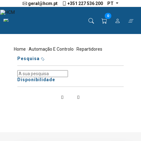
geral@hcm.pt
+351 227 536 200
PT
0
Home
·
Automação E Controlo
· Repartidores
Pesquisa
Disponibilidade