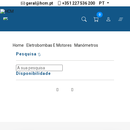
geral@hcm.pt
+351 227 536 200
PT
0
Home
·
Eletrobombas E Motores
· Manómetros
Pesquisa
Disponibilidade