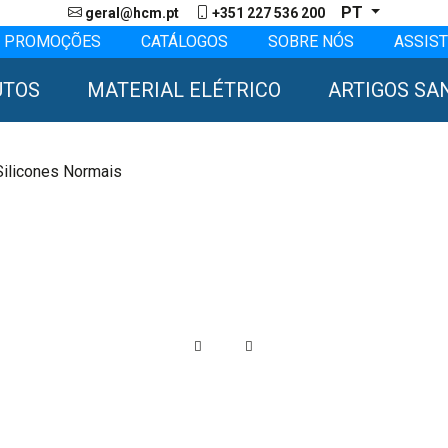
PT
geral@hcm.pt
+351 227 536 200
PROMOÇÕES
CATÁLOGOS
SOBRE NÓS
ASSIST
UTOS
MATERIAL ELÉTRICO
ARTIGOS SA
Silicones Normais