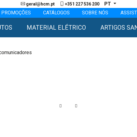
PT
geral@hcm.pt
+351 227 536 200
PROMOÇÕES
CATÁLOGOS
SOBRE NÓS
ASSIST
UTOS
MATERIAL ELÉTRICO
ARTIGOS SA
ercomunicadores