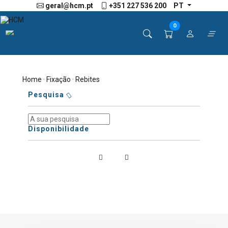
geral@hcm.pt
+351 227 536 200
PT
0
Home
·
Fixação
· Rebites
Pesquisa
Disponibilidade