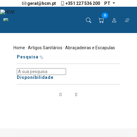
geral@hcm.pt
+351 227 536 200
PT
0
Home
·
Artigos Sanitários
· Abraçadeiras e Escapulas
Pesquisa
Disponibilidade