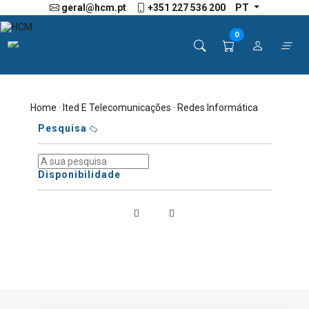
geral@hcm.pt
+351 227 536 200
PT
0
Home
·
Ited E Telecomunicações
· Redes Informática
Pesquisa
Disponibilidade