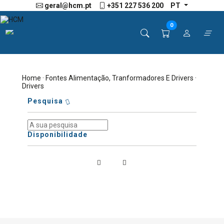
geral@hcm.pt
+351 227 536 200
PT
0
Home
·
Fontes Alimentação, Tranformadores E Drivers
·
Drivers
Pesquisa
Disponibilidade