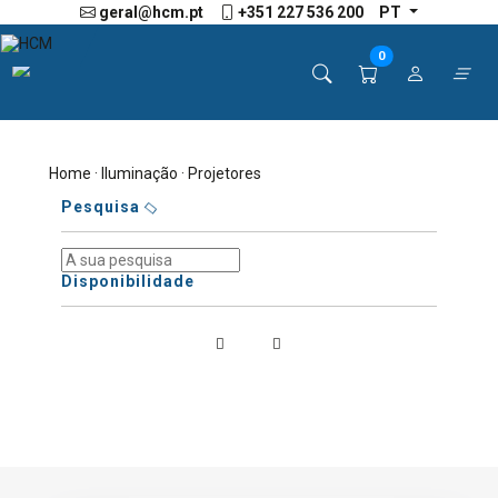
geral@hcm.pt
+351 227 536 200
PT
0
Home
·
Iluminação
· Projetores
Pesquisa
Disponibilidade