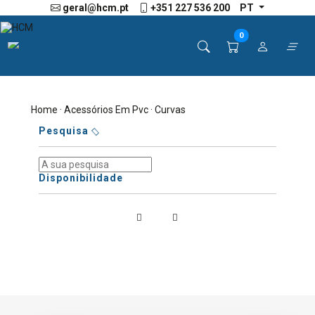
geral@hcm.pt
+351 227 536 200
PT
0
Home
·
Acessórios Em Pvc
· Curvas
Pesquisa
Disponibilidade