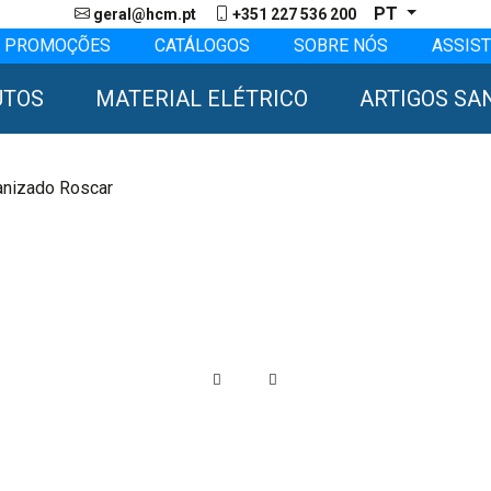
PT
geral@hcm.pt
+351 227 536 200
PROMOÇÕES
CATÁLOGOS
SOBRE NÓS
ASSIST
UTOS
MATERIAL ELÉTRICO
ARTIGOS SA
anizado Roscar