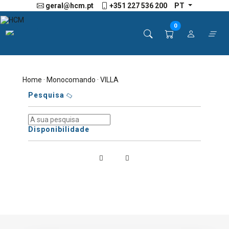
geral@hcm.pt
+351 227 536 200
PT
0
Home
·
Monocomando
· VILLA
Pesquisa
Disponibilidade