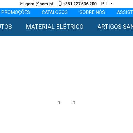
PT
geral@hcm.pt
+351 227 536 200
PROMOÇÕES
CATÁLOGOS
SOBRE NÓS
ASSIST
UTOS
MATERIAL ELÉTRICO
ARTIGOS SA