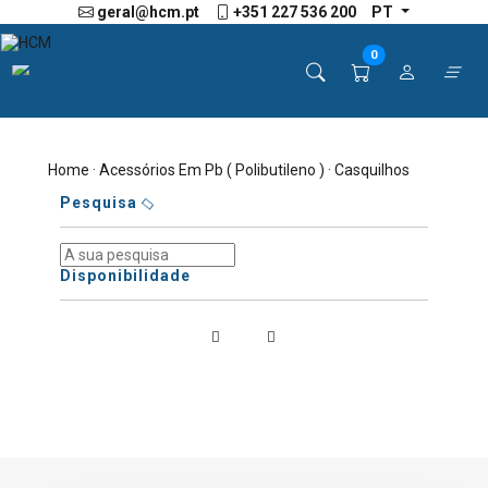
geral@hcm.pt
+351 227 536 200
PT
0
Home
·
Acessórios Em Pb ( Polibutileno )
· Casquilhos
Pesquisa
Disponibilidade