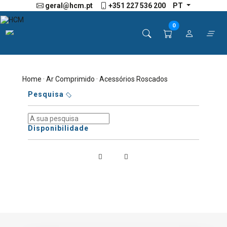
geral@hcm.pt
+351 227 536 200
PT
0
Home
·
Ar Comprimido
· Acessórios Roscados
Pesquisa
Disponibilidade