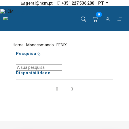
geral@hcm.pt
+351 227 536 200
PT
0
Home
·
Monocomando
· FENIX
Pesquisa
Disponibilidade