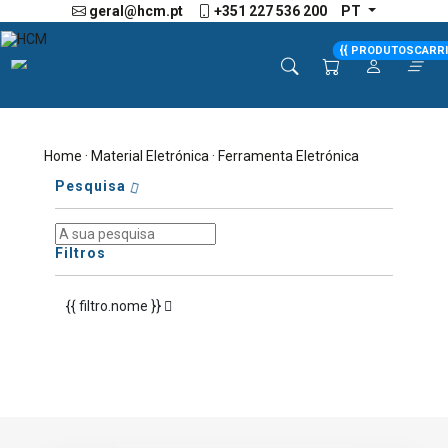
geral@hcm.pt
+351 227 536 200
PT
{{ PRODUTOSCARR
Home
·
Material Eletrónica
· Ferramenta Eletrónica
Pesquisa
Filtros
{{ filtro.nome }}