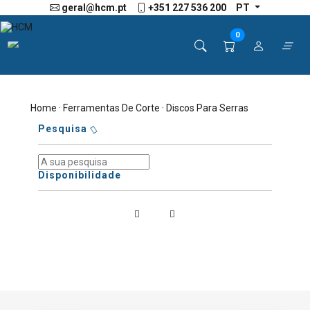
geral@hcm.pt
+351 227 536 200
PT
0
Home
·
Ferramentas De Corte
· Discos Para Serras
Pesquisa
Disponibilidade