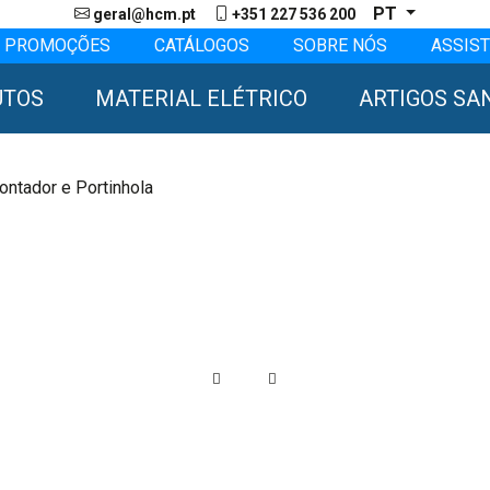
PT
geral@hcm.pt
+351 227 536 200
PROMOÇÕES
CATÁLOGOS
SOBRE NÓS
ASSIST
UTOS
MATERIAL ELÉTRICO
ARTIGOS SA
ontador e Portinhola