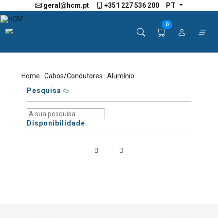
geral@hcm.pt
+351 227 536 200
PT
0
Home
·
Cabos/condutores
· Alumínio
Pesquisa
Disponibilidade