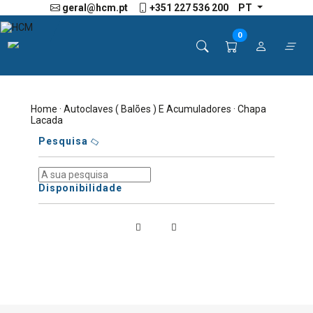
geral@hcm.pt
+351 227 536 200
PT
0
Home
·
Autoclaves ( Balões ) E Acumuladores
· Chapa
Lacada
Pesquisa
Disponibilidade