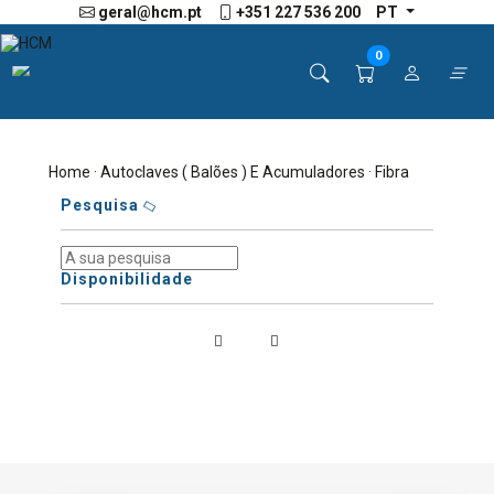
geral@hcm.pt
+351 227 536 200
PT
0
Home
·
Autoclaves ( Balões ) E Acumuladores
· Fibra
Pesquisa
Disponibilidade