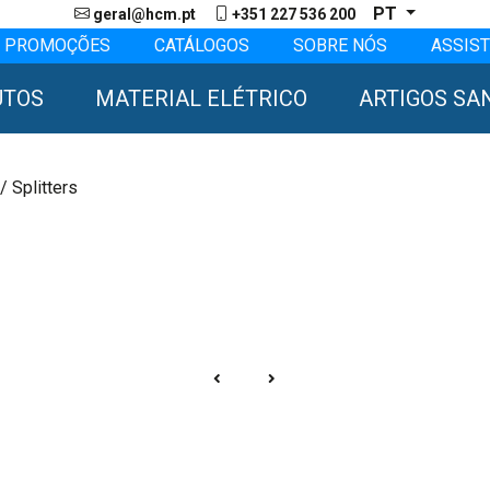
PT
geral@hcm.pt
+351 227 536 200
PROMOÇÕES
CATÁLOGOS
SOBRE NÓS
ASSIST
UTOS
MATERIAL ELÉTRICO
ARTIGOS SA
/ Splitters