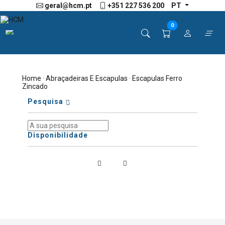
geral@hcm.pt
+351 227 536 200
PT
0
Home
·
Abraçadeiras E Escapulas
· Escapulas Ferro
Zincado
Pesquisa
Disponibilidade