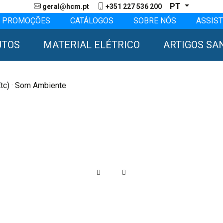
PT
geral@hcm.pt
+351 227 536 200
PROMOÇÕES
CATÁLOGOS
SOBRE NÓS
ASSIST
UTOS
MATERIAL ELÉTRICO
ARTIGOS SA
tc)
· Som Ambiente