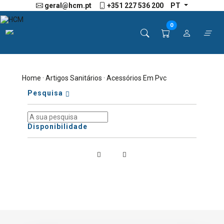
geral@hcm.pt
+351 227 536 200
PT
0
Home
·
Artigos Sanitários
· Acessórios Em Pvc
Pesquisa
Disponibilidade