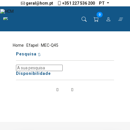
geral@hcm.pt
+351 227 536 200
PT
0
Home
·
Efapel
· MEC-Q45
Pesquisa
Disponibilidade